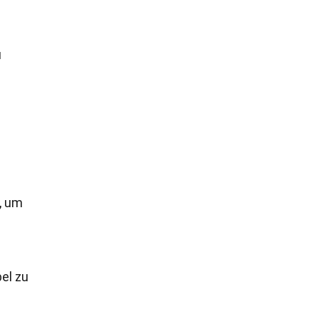
u
, um
el zu