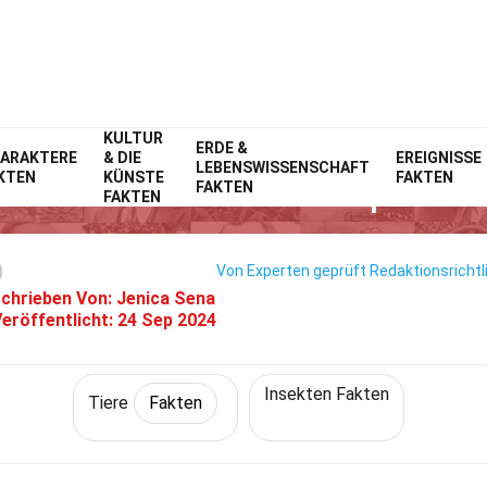
KULTUR
Home
Natur
ERDE &
Fakten
Tiere
Fakten
ARAKTERE
& DIE
EREIGNISSE
LEBENSWISSENSCHAFT
KTEN
KÜNSTE
FAKTEN
28 Fakten Über Arthropleura
FAKTEN
FAKTEN
Von Experten geprüft
Redaktionsrichtl
chrieben Von:
Jenica Sena
eröffentlicht:
24 Sep 2024
Insekten Fakten
Tiere
Fakten