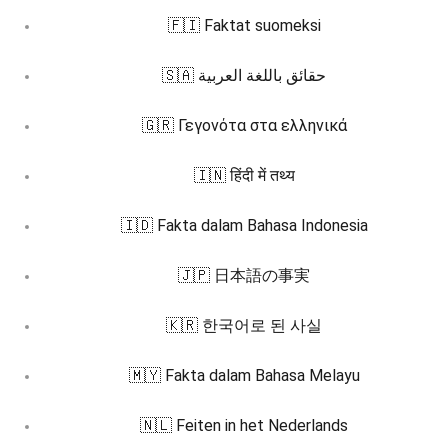
🇫🇮 Faktat suomeksi
🇸🇦 حقائق باللغة العربية
🇬🇷 Γεγονότα στα ελληνικά
🇮🇳 हिंदी में तथ्य
🇮🇩 Fakta dalam Bahasa Indonesia
🇯🇵 日本語の事実
🇰🇷 한국어로 된 사실
🇲🇾 Fakta dalam Bahasa Melayu
🇳🇱 Feiten in het Nederlands