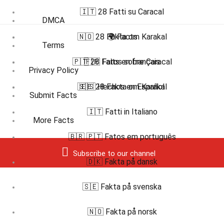
🇮🇹 28 Fatti su Caracal
DMCA
🇳🇴 28 Fakta om Karakal
🌍 Facts
Terms
🇵🇹 28 Fatos sobre Caracal
🇫🇷 Faits en français
Privacy Policy
🇸🇪 28 Fakta om Karakal
🇪🇸 Hechos en Español
Submit Facts
🇮🇹 Fatti in Italiano
More Facts
🇧🇷 🇵🇹 Fatos em português
Subscribe to our channel
🇩🇰 Fakta på dansk
🇸🇪 Fakta på svenska
🇳🇴 Fakta på norsk