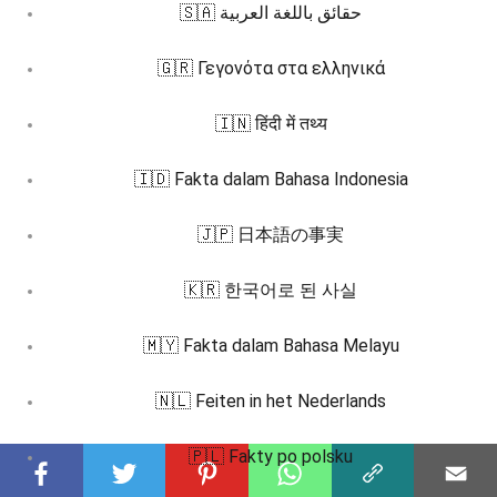
🇸🇦 حقائق باللغة العربية
🇬🇷 Γεγονότα στα ελληνικά
🇮🇳 हिंदी में तथ्य
🇮🇩 Fakta dalam Bahasa Indonesia
🇯🇵 日本語の事実
🇰🇷 한국어로 된 사실
🇲🇾 Fakta dalam Bahasa Melayu
🇳🇱 Feiten in het Nederlands
🇵🇱 Fakty po polsku