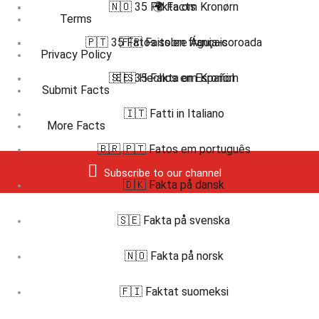
🇳🇴 35 Fakta om Kronørn
🌍 Facts
Terms
🇵🇹 35 Fatos sobre Águia-coroada
🇫🇷 Faits en français
Privacy Policy
🇸🇪 35 Fakta om Kronörn
🇪🇸 Hechos en Español
Submit Facts
🇮🇹 Fatti in Italiano
More Facts
🇧🇷 🇵🇹 Fatos em português
Subscribe to our channel
🇩🇰 Fakta på dansk
🇸🇪 Fakta på svenska
🇳🇴 Fakta på norsk
🇫🇮 Faktat suomeksi