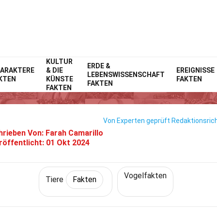
KULTUR
Home
Natur
ERDE &
Fakten
Tiere
Fakten
ARAKTERE
& DIE
EREIGNISSE
LEBENSWISSENSCHAFT
KTEN
KÜNSTE
FAKTEN
35 Fakten Über Meise
FAKTEN
FAKTEN
Von Experten geprüft
Redaktionsrich
hrieben Von:
Farah Camarillo
röffentlicht:
01 Okt 2024
Vogelfakten
Tiere
Fakten