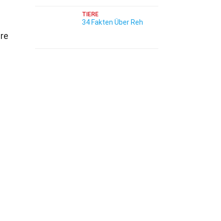
TIERE
34 Fakten Über Reh
hre