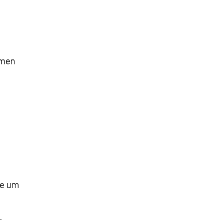
mmen
n
le um