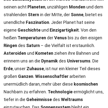
seinen acht
Planeten
, unzähligen
Monden
und dem
strahlenden
Stern
in der Mitte, der
Sonne
, bietet es
unendliche
Faszination
. Jeder Planet hat seine
eigene
Geschichte
und
Einzigartigkeit
. Von den
heißen
Temperaturen
der
Venus
bis zu den eisigen
Ringen
des
Saturn
– die Vielfalt ist erstaunlich.
Asteroiden
und
Kometen
ziehen ihre Bahnen und
erinnern uns an die
Dynamik
des
Universums
. Die
Erde
, unser
Zuhause
, ist nur ein kleiner Teil dieses
großen
Ganzen
.
Wissenschaftler
arbeiten
unermüdlich daran, mehr über diese
kosmischen
Nachbarn zu erfahren.
Technologie
ermöglicht uns,
tiefer in die
Geheimnisse
des
Weltraums
einzutauchen. Das
Sonnensystem
bleibt ein