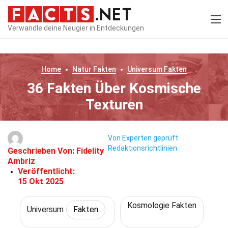
Verwandle deine Neugier in Entdeckungen
Home
Natur
Fakten
Universum
Fakten
36 Fakten Über Kosmische
Texturen
Von Experten geprüft
Redaktionsrichtlinien
Geschrieben Von:
Fidelity
Ambriz
Veröffentlicht:
15 Okt 2025
Kosmologie Fakten
Universum
Fakten