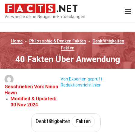
Verwandle deine Neugier in Entdeckungen
Home
Philosophie & Denken
Fakten
Denkfähigkeiten
Fakten
40 Fakten Über Anwendung
Von Experten geprüft
Redaktionsrichtlinien
Geschrieben Von:
Ninon
Hawn
Modified & Updated:
30 Nov 2024
Denkfähigkeiten
Fakten