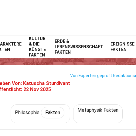
KULTUR
Home
Philosophie & Denken
ERDE &
Fakten
Philosophie
Fakten
ARAKTERE
& DIE
EREIGNISSE
LEBENSWISSENSCHAFT
KTEN
KÜNSTE
FAKTEN
25 Fakten Über Einheit
FAKTEN
FAKTEN
Von Experten geprüft
Redaktionsr
eben Von:
Katuscha Sturdivant
fentlicht:
22 Nov 2025
Metaphysik Fakten
Philosophie
Fakten