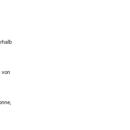
erhalb
s von
onne,