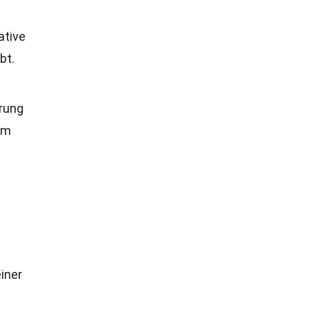
ative
bt.
erung
mm
iner