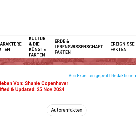
KULTUR
Home
ERDE &
Prominente
Fakten
ARAKTERE
& DIE
EREIGNISSE
LEBENSWISSENSCHAFT
KTEN
KÜNSTE
FAKTEN
10 Fakten Über Tom Mitchell
FAKTEN
FAKTEN
Von Experten geprüft
Redaktionsri
ieben Von:
Shanie Copenhaver
fied & Updated:
25 Nov 2024
Autorenfakten