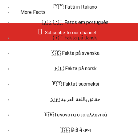
🇮🇹 Fatti in Italiano
More Facts
🇧🇷 🇵🇹 Fatos em português
Subscribe to our channel
🇩🇰 Fakta på dansk
🇸🇪 Fakta på svenska
🇳🇴 Fakta på norsk
🇫🇮 Faktat suomeksi
🇸🇦 حقائق باللغة العربية
🇬🇷 Γεγονότα στα ελληνικά
🇮🇳 हिंदी में तथ्य