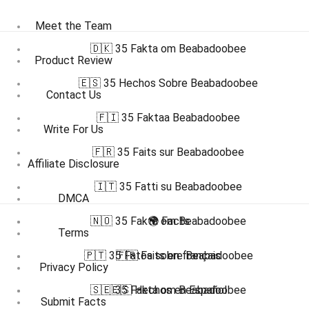
Meet the Team
🇩🇰 35 Fakta om Beabadoobee
Product Review
🇪🇸 35 Hechos Sobre Beabadoobee
Contact Us
🇫🇮 35 Faktaa Beabadoobee
Write For Us
🇫🇷 35 Faits sur Beabadoobee
Affiliate Disclosure
🇮🇹 35 Fatti su Beabadoobee
DMCA
🇳🇴 35 Fakta om Beabadoobee
🌍 Facts
Terms
🇵🇹 35 Fatos sobre Beabadoobee
🇫🇷 Faits en français
Privacy Policy
🇸🇪 35 Fakta om Beabadoobee
🇪🇸 Hechos en Español
Submit Facts