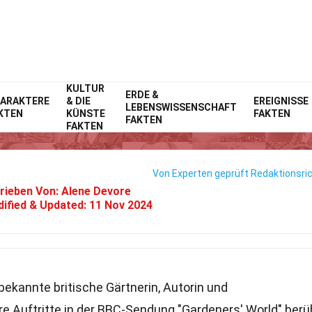
KULTUR
Home
ERDE &
Prominente
Fakten
ARAKTERE
& DIE
EREIGNISSE
LEBENSWISSENSCHAFT
KTEN
KÜNSTE
FAKTEN
15 Fakten Über Carol Klein
FAKTEN
FAKTEN
Von Experten geprüft
Redaktionsric
rieben Von:
Alene Devore
ified & Updated:
11 Nov 2024
 bekannte britische Gärtnerin, Autorin und
re Auftritte in der BBC-Sendung "Gardeners' World" ber