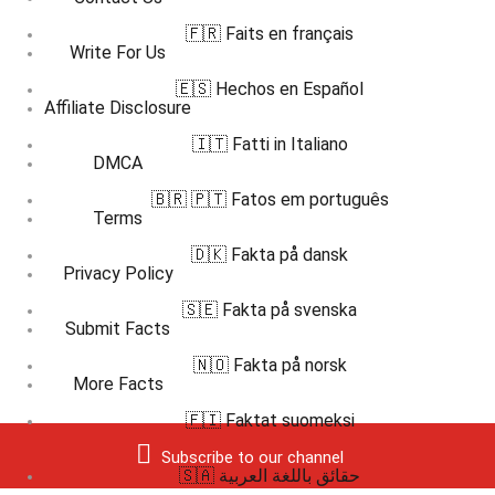
🇫🇷 Faits en français
Write For Us
🇪🇸 Hechos en Español
Affiliate Disclosure
🇮🇹 Fatti in Italiano
DMCA
🇧🇷 🇵🇹 Fatos em português
Terms
🇩🇰 Fakta på dansk
Privacy Policy
🇸🇪 Fakta på svenska
Submit Facts
🇳🇴 Fakta på norsk
More Facts
🇫🇮 Faktat suomeksi
Subscribe to our channel
🇸🇦 حقائق باللغة العربية