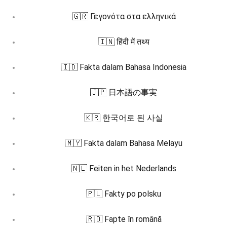
🇬🇷 Γεγονότα στα ελληνικά
🇮🇳 हिंदी में तथ्य
🇮🇩 Fakta dalam Bahasa Indonesia
🇯🇵 日本語の事実
🇰🇷 한국어로 된 사실
🇲🇾 Fakta dalam Bahasa Melayu
🇳🇱 Feiten in het Nederlands
🇵🇱 Fakty po polsku
🇷🇴 Fapte în română