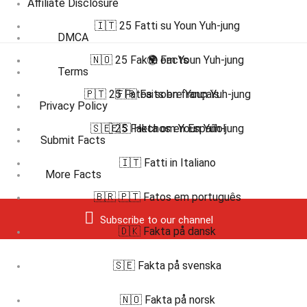
Affiliate Disclosure
🇮🇹 25 Fatti su Youn Yuh-jung
DMCA
🇳🇴 25 Fakta om Youn Yuh-jung
🌍 Facts
Terms
🇵🇹 25 Fatos sobre Youn Yuh-jung
🇫🇷 Faits en français
Privacy Policy
🇸🇪 25 Fakta om Youn Yuh-jung
🇪🇸 Hechos en Español
Submit Facts
🇮🇹 Fatti in Italiano
More Facts
🇧🇷 🇵🇹 Fatos em português
Subscribe to our channel
🇩🇰 Fakta på dansk
🇸🇪 Fakta på svenska
🇳🇴 Fakta på norsk