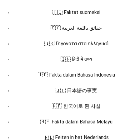
🇫🇮 Faktat suomeksi
🇸🇦 حقائق باللغة العربية
🇬🇷 Γεγονότα στα ελληνικά
🇮🇳 हिंदी में तथ्य
🇮🇩 Fakta dalam Bahasa Indonesia
🇯🇵 日本語の事実
🇰🇷 한국어로 된 사실
🇲🇾 Fakta dalam Bahasa Melayu
🇳🇱 Feiten in het Nederlands