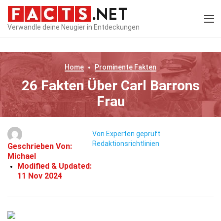
Verwandle deine Neugier in Entdeckungen
Home
Prominente
Fakten
26 Fakten Über Carl Barrons
Frau
Von Experten geprüft
Redaktionsrichtlinien
Geschrieben Von:
Michael
Modified & Updated:
11 Nov 2024