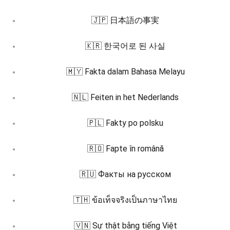
🇯🇵 日本語の事実
🇰🇷 한국어로 된 사실
🇲🇾 Fakta dalam Bahasa Melayu
🇳🇱 Feiten in het Nederlands
🇵🇱 Fakty po polsku
🇷🇴 Fapte în română
🇷🇺 Факты на русском
🇹🇭 ข้อเท็จจริงเป็นภาษาไทย
🇻🇳 Sự thật bằng tiếng Việt