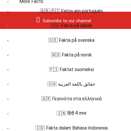
More Facts
🇧🇷 🇵🇹 Fatos em português
Subscribe to our channel
🇩🇰 Fakta på dansk
🇸🇪 Fakta på svenska
🇳🇴 Fakta på norsk
🇫🇮 Faktat suomeksi
🇸🇦 حقائق باللغة العربية
🇬🇷 Γεγονότα στα ελληνικά
🇮🇳 हिंदी में तथ्य
🇮🇩 Fakta dalam Bahasa Indonesia