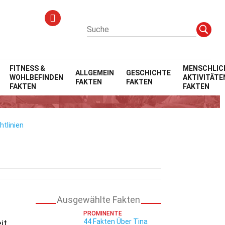
FITNESS &
MENSCHLIC
ALLGEMEIN
GESCHICHTE
WOHLBEFINDEN
AKTIVITÄTE
FAKTEN
FAKTEN
FAKTEN
FAKTEN
htlinien
Ausgewählte Fakten
PROMINENTE
44 Fakten Über Tina
it