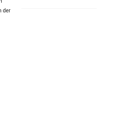
n
n der