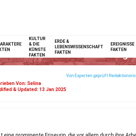
KULTUR
Home
ERDE &
Prominente
Fakten
ARAKTERE
& DIE
EREIGNISSE
LEBENSWISSENSCHAFT
KTEN
KÜNSTE
FAKTEN
39 Fakten Über Michelle Pugh
FAKTEN
FAKTEN
Von Experten geprüft
Redaktionsric
rieben Von:
Selina
ified & Updated:
13 Jan 2025
t eine prominente Friseurin, die vor allem durch ihre Arbe