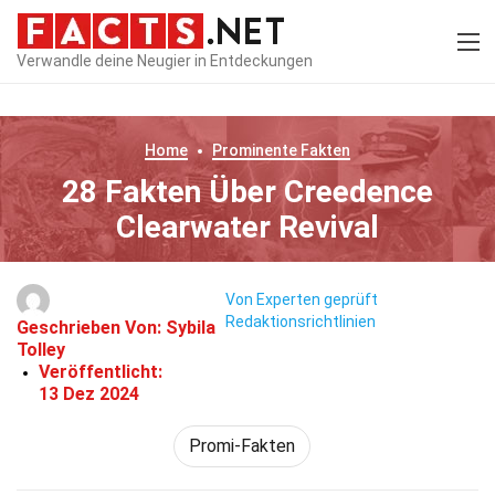
Verwandle deine Neugier in Entdeckungen
Home
Prominente
Fakten
28 Fakten Über Creedence
Clearwater Revival
Von Experten geprüft
Redaktionsrichtlinien
Geschrieben Von:
Sybila
Tolley
Veröffentlicht:
13 Dez 2024
Promi-Fakten