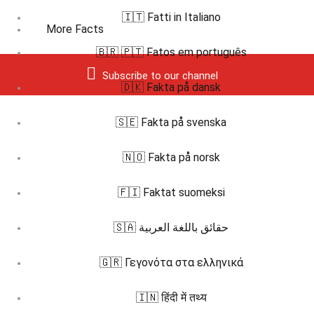
🇮🇹 Fatti in Italiano
More Facts
🇧🇷 🇵🇹 Fatos em português
Subscribe to our channel
🇩🇰 Fakta på dansk
🇸🇪 Fakta på svenska
🇳🇴 Fakta på norsk
🇫🇮 Faktat suomeksi
🇸🇦 حقائق باللغة العربية
🇬🇷 Γεγονότα στα ελληνικά
🇮🇳 हिंदी में तथ्य