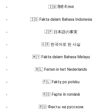
🇮🇳 हिंदी में तथ्य
🇮🇩 Fakta dalam Bahasa Indonesia
🇯🇵 日本語の事実
🇰🇷 한국어로 된 사실
🇲🇾 Fakta dalam Bahasa Melayu
🇳🇱 Feiten in het Nederlands
🇵🇱 Fakty po polsku
🇷🇴 Fapte în română
🇷🇺 Факты на русском