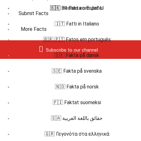
🇪🇸 Hechos en Español
🇸🇪 31 Fakta om Jet Li
Submit Facts
🇮🇹 Fatti in Italiano
More Facts
🇧🇷 🇵🇹 Fatos em português
Subscribe to our channel
🇩🇰 Fakta på dansk
🇸🇪 Fakta på svenska
🇳🇴 Fakta på norsk
🇫🇮 Faktat suomeksi
🇸🇦 حقائق باللغة العربية
🇬🇷 Γεγονότα στα ελληνικά