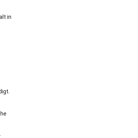
lt in
igt.
The
r