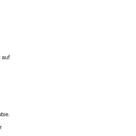
C auf
bie.
r