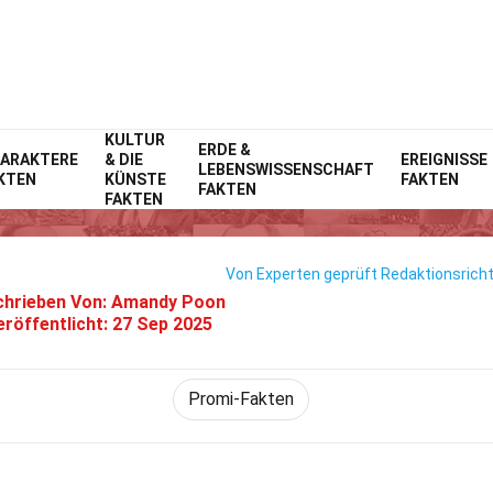
KULTUR
Home
ERDE &
Prominente
Fakten
ARAKTERE
& DIE
EREIGNISSE
LEBENSWISSENSCHAFT
KTEN
KÜNSTE
FAKTEN
28 Fakten Über Riz Ahmed
FAKTEN
FAKTEN
Von Experten geprüft
Redaktionsricht
hrieben Von:
Amandy Poon
eröffentlicht:
27 Sep 2025
Promi-Fakten