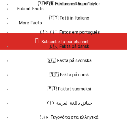
🇸🇪 28 Fakta om Roger Taylor
🇪🇸 Hechos en Español
Submit Facts
🇮🇹 Fatti in Italiano
More Facts
🇧🇷 🇵🇹 Fatos em português
Subscribe to our channel
🇩🇰 Fakta på dansk
🇸🇪 Fakta på svenska
🇳🇴 Fakta på norsk
🇫🇮 Faktat suomeksi
🇸🇦 حقائق باللغة العربية
🇬🇷 Γεγονότα στα ελληνικά