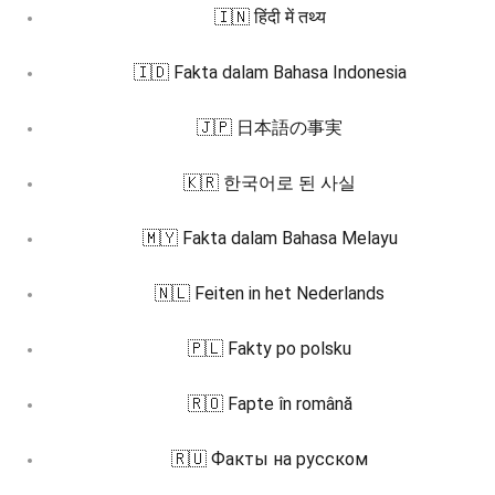
🇮🇳 हिंदी में तथ्य
🇮🇩 Fakta dalam Bahasa Indonesia
🇯🇵 日本語の事実
🇰🇷 한국어로 된 사실
🇲🇾 Fakta dalam Bahasa Melayu
🇳🇱 Feiten in het Nederlands
🇵🇱 Fakty po polsku
🇷🇴 Fapte în română
🇷🇺 Факты на русском