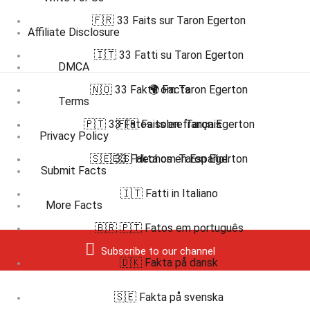
🇫🇷 33 Faits sur Taron Egerton
Affiliate Disclosure
🇮🇹 33 Fatti su Taron Egerton
DMCA
🇳🇴 33 Fakta om Taron Egerton
🌍 Facts
Terms
🇵🇹 33 Fatos sobre Taron Egerton
🇫🇷 Faits en français
Privacy Policy
🇸🇪 33 Fakta om Taron Egerton
🇪🇸 Hechos en Español
Submit Facts
🇮🇹 Fatti in Italiano
More Facts
🇧🇷 🇵🇹 Fatos em português
Subscribe to our channel
🇩🇰 Fakta på dansk
🇸🇪 Fakta på svenska