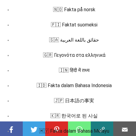
🇳🇴 Fakta på norsk
🇫🇮 Faktat suomeksi
🇸🇦 حقائق باللغة العربية
🇬🇷 Γεγονότα στα ελληνικά
🇮🇳 हिंदी में तथ्य
🇮🇩 Fakta dalam Bahasa Indonesia
🇯🇵 日本語の事実
🇰🇷 한국어로 된 사실
🇲🇾 Fakta dalam Bahasa Melayu