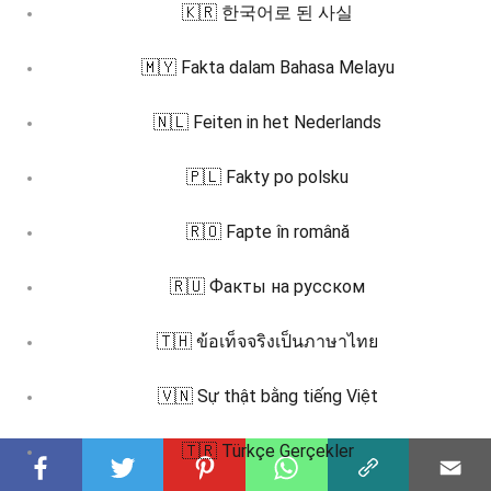
🇰🇷 한국어로 된 사실
🇲🇾 Fakta dalam Bahasa Melayu
🇳🇱 Feiten in het Nederlands
🇵🇱 Fakty po polsku
🇷🇴 Fapte în română
🇷🇺 Факты на русском
🇹🇭 ข้อเท็จจริงเป็นภาษาไทย
🇻🇳 Sự thật bằng tiếng Việt
🇹🇷 Türkçe Gerçekler