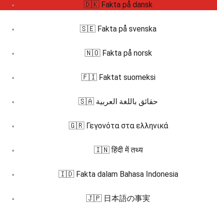
🇩🇰 Fakta på dansk
🇸🇪 Fakta på svenska
🇳🇴 Fakta på norsk
🇫🇮 Faktat suomeksi
🇸🇦 حقائق باللغة العربية
🇬🇷 Γεγονότα στα ελληνικά
🇮🇳 हिंदी में तथ्य
🇮🇩 Fakta dalam Bahasa Indonesia
🇯🇵 日本語の事実