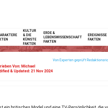
KULTUR
Home
ERDE &
Prominente
Fakten
ARAKTERE
& DIE
EREIGNISSE
LEBENSWISSENSCHAFT
KTEN
KÜNSTE
FAKTEN
33 Fakten Über Alice Goodwin
FAKTEN
FAKTEN
Von Experten geprüft
Redaktionsric
rieben Von:
Michael
ified & Updated:
21 Nov 2024
t ein britisches Model und eine TV-Persönlichkeit, die v