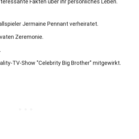
interessante Fakten über ihr persönliches Leben.
llspieler Jermaine Pennant verheiratet.
rivaten Zeremonie.
.
ality-TV-Show "Celebrity Big Brother" mitgewirkt.