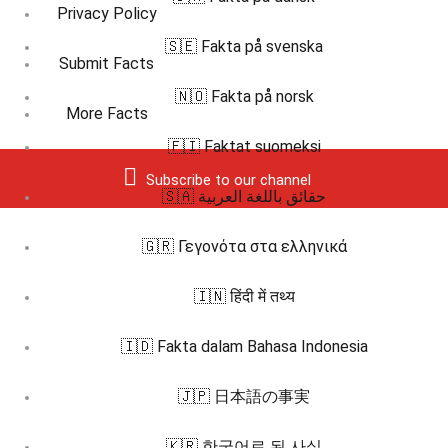
Privacy Policy
🇸🇪 Fakta på svenska
Submit Facts
🇳🇴 Fakta på norsk
More Facts
🇫🇮 Faktat suomeksi
Subscribe to our channel
🇸🇦 حقائق باللغة العربية
🇬🇷 Γεγονότα στα ελληνικά
🇮🇳 हिंदी में तथ्य
🇮🇩 Fakta dalam Bahasa Indonesia
🇯🇵 日本語の事実
🇰🇷 한국어로 된 사실