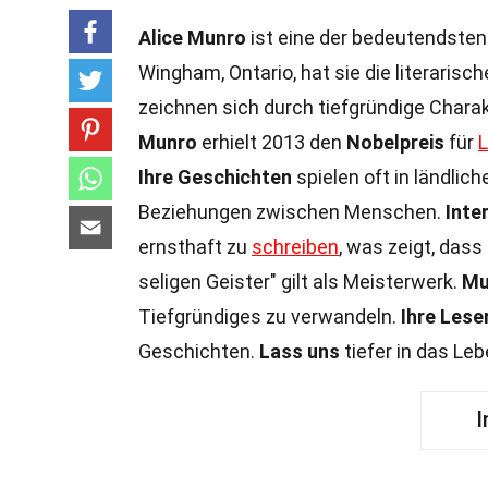
Alice Munro
ist eine der bedeutendsten 
Wingham, Ontario, hat sie die literarisc
zeichnen sich durch tiefgründige Chara
Munro
erhielt 2013 den
Nobelpreis
für
L
Ihre Geschichten
spielen oft in ländli
Beziehungen zwischen Menschen.
Inte
ernsthaft zu
schreiben
, was zeigt, dass
seligen Geister" gilt als Meisterwerk.
Mu
Tiefgründiges zu verwandeln.
Ihre Lese
Geschichten.
Lass uns
tiefer in das Le
I