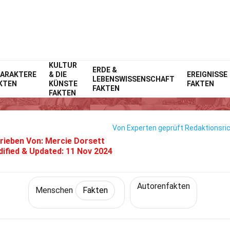
KULTUR
Home
Geschichte
ERDE &
Fakten
Menschen
Fakten
ARAKTERE
& DIE
EREIGNISSE
LEBENSWISSENSCHAFT
KTEN
KÜNSTE
FAKTEN
19 Fakten Über Alice Munro
FAKTEN
FAKTEN
Von Experten geprüft
Redaktionsric
rieben Von:
Mercie Dorsett
ified & Updated:
11 Nov 2024
Autorenfakten
Menschen
Fakten