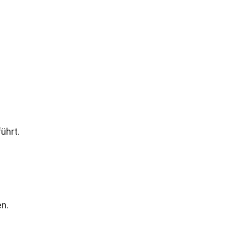
ührt.
en.