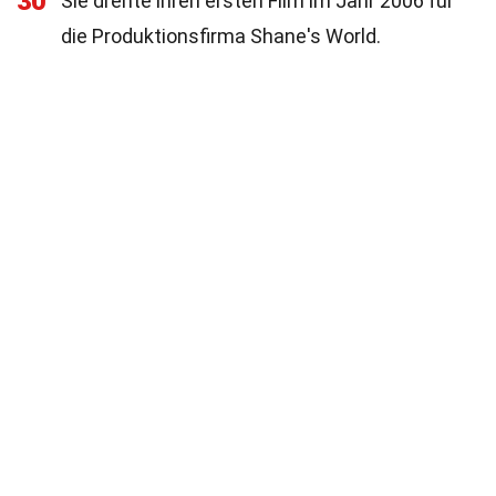
30
Sie drehte ihren ersten Film im Jahr 2006 für
die Produktionsfirma Shane's World.