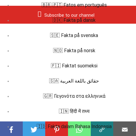
🇧🇷 🇵🇹 Fatos em português
Subscribe to our channel
🇩🇰 Fakta på dansk
🇸🇪 Fakta på svenska
🇳🇴 Fakta på norsk
🇫🇮 Faktat suomeksi
🇸🇦 حقائق باللغة العربية
🇬🇷 Γεγονότα στα ελληνικά
🇮🇳 हिंदी में तथ्य
🇮🇩 Fakta dalam Bahasa Indonesia