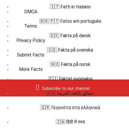
🇮🇹 Fatti in Italiano
DMCA
🇧🇷 🇵🇹 Fatos em português
Terms
🇩🇰 Fakta på dansk
Privacy Policy
🇸🇪 Fakta på svenska
Submit Facts
🇳🇴 Fakta på norsk
More Facts
🇫🇮 Faktat suomeksi
Subscribe to our channel
🇸🇦 حقائق باللغة العربية
🇬🇷 Γεγονότα στα ελληνικά
🇮🇳 हिंदी में तथ्य