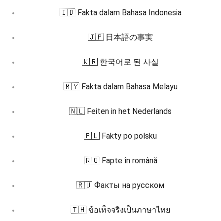
🇮🇩 Fakta dalam Bahasa Indonesia
🇯🇵 日本語の事実
🇰🇷 한국어로 된 사실
🇲🇾 Fakta dalam Bahasa Melayu
🇳🇱 Feiten in het Nederlands
🇵🇱 Fakty po polsku
🇷🇴 Fapte în română
🇷🇺 Факты на русском
🇹🇭 ข้อเท็จจริงเป็นภาษาไทย