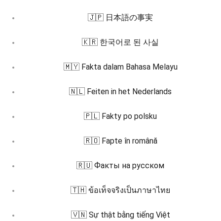
🇯🇵 日本語の事実
🇰🇷 한국어로 된 사실
🇲🇾 Fakta dalam Bahasa Melayu
🇳🇱 Feiten in het Nederlands
🇵🇱 Fakty po polsku
🇷🇴 Fapte în română
🇷🇺 Факты на русском
🇹🇭 ข้อเท็จจริงเป็นภาษาไทย
🇻🇳 Sự thật bằng tiếng Việt