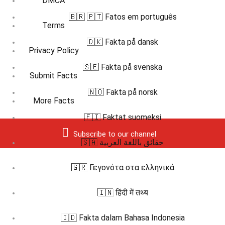
DMCA
🇧🇷 🇵🇹 Fatos em português
Terms
🇩🇰 Fakta på dansk
Privacy Policy
🇸🇪 Fakta på svenska
Submit Facts
🇳🇴 Fakta på norsk
More Facts
🇫🇮 Faktat suomeksi
Subscribe to our channel
🇸🇦 حقائق باللغة العربية
🇬🇷 Γεγονότα στα ελληνικά
🇮🇳 हिंदी में तथ्य
🇮🇩 Fakta dalam Bahasa Indonesia