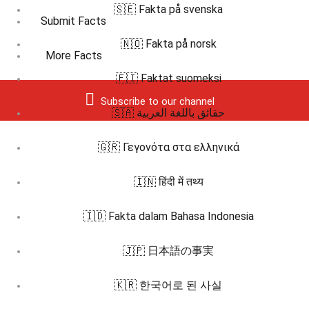
🇸🇪 Fakta på svenska
Submit Facts
🇳🇴 Fakta på norsk
More Facts
🇫🇮 Faktat suomeksi
Subscribe to our channel
🇸🇦 حقائق باللغة العربية
🇬🇷 Γεγονότα στα ελληνικά
🇮🇳 हिंदी में तथ्य
🇮🇩 Fakta dalam Bahasa Indonesia
🇯🇵 日本語の事実
🇰🇷 한국어로 된 사실