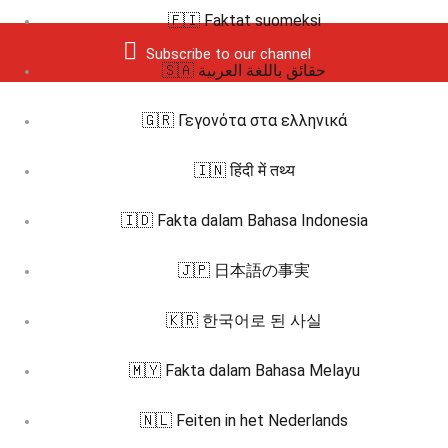
🇫🇮 Faktat suomeksi
Subscribe to our channel
🇸🇦 حقائق باللغة العربية
🇬🇷 Γεγονότα στα ελληνικά
🇮🇳 हिंदी में तथ्य
🇮🇩 Fakta dalam Bahasa Indonesia
🇯🇵 日本語の事実
🇰🇷 한국어로 된 사실
🇲🇾 Fakta dalam Bahasa Melayu
🇳🇱 Feiten in het Nederlands