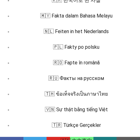
🇰🇷 한국어로 된 사실
🇲🇾 Fakta dalam Bahasa Melayu
🇳🇱 Feiten in het Nederlands
🇵🇱 Fakty po polsku
🇷🇴 Fapte în română
🇷🇺 Факты на русском
🇹🇭 ข้อเท็จจริงเป็นภาษาไทย
🇻🇳 Sự thật bằng tiếng Việt
🇹🇷 Türkçe Gerçekler