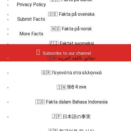
Privacy Policy
🇸🇪 Fakta på svenska
Submit Facts
🇳🇴 Fakta på norsk
More Facts
🇫🇮 Faktat suomeksi
Subscribe to our channel
🇸🇦 حقائق باللغة العربية
🇬🇷 Γεγονότα στα ελληνικά
🇮🇳 हिंदी में तथ्य
🇮🇩 Fakta dalam Bahasa Indonesia
🇯🇵 日本語の事実