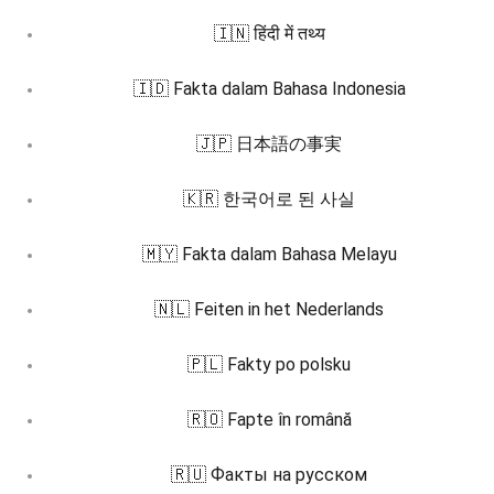
🇮🇳 हिंदी में तथ्य
🇮🇩 Fakta dalam Bahasa Indonesia
🇯🇵 日本語の事実
🇰🇷 한국어로 된 사실
🇲🇾 Fakta dalam Bahasa Melayu
🇳🇱 Feiten in het Nederlands
🇵🇱 Fakty po polsku
🇷🇴 Fapte în română
🇷🇺 Факты на русском