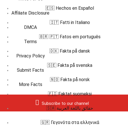
🇪🇸 Hechos en Español
Affiliate Disclosure
🇮🇹 Fatti in Italiano
DMCA
🇧🇷 🇵🇹 Fatos em português
Terms
🇩🇰 Fakta på dansk
Privacy Policy
🇸🇪 Fakta på svenska
Submit Facts
🇳🇴 Fakta på norsk
More Facts
🇫🇮 Faktat suomeksi
Subscribe to our channel
🇸🇦 حقائق باللغة العربية
🇬🇷 Γεγονότα στα ελληνικά