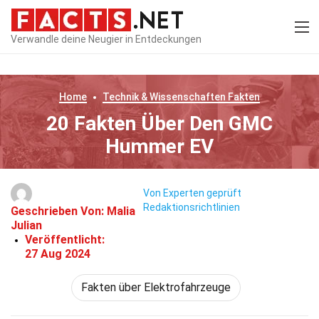
Verwandle deine Neugier in Entdeckungen
Home
Technik & Wissenschaften
Fakten
20 Fakten Über Den GMC
Hummer EV
Von Experten geprüft
Redaktionsrichtlinien
Geschrieben Von:
Malia
Julian
Veröffentlicht:
27 Aug 2024
Fakten über Elektrofahrzeuge