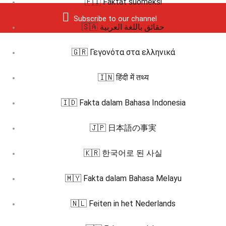
🇫🇮 Faktat suomeksi
Subscribe to our channel
🇸🇦 حقائق باللغة العربية
🇬🇷 Γεγονότα στα ελληνικά
🇮🇳 हिंदी में तथ्य
🇮🇩 Fakta dalam Bahasa Indonesia
🇯🇵 日本語の事実
🇰🇷 한국어로 된 사실
🇲🇾 Fakta dalam Bahasa Melayu
🇳🇱 Feiten in het Nederlands