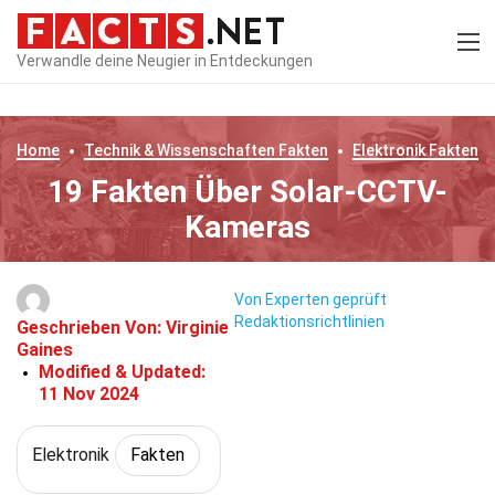
Verwandle deine Neugier in Entdeckungen
Home
Technik & Wissenschaften
Fakten
Elektronik
Fakten
19 Fakten Über Solar-CCTV-
Kameras
Von Experten geprüft
Redaktionsrichtlinien
Geschrieben Von:
Virginie
Gaines
Modified & Updated:
11 Nov 2024
Elektronik
Fakten