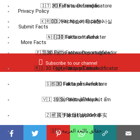
🇮🇹 30 Fatti su Deumidificatore
🇫🇷 Faits en français
Privacy Policy
🇰🇷 30 가지 제습기에 대한 사실
🇪🇸 Hechos en Español
Submit Facts
🇳🇴 30 Fakta om Avfukter
🇮🇹 Fatti in Italiano
More Facts
🇵🇹 30 Fatos sobre Desumidificador
🇧🇷 🇵🇹 Fatos em português
Subscribe to our channel
🇷🇴 30 Fapte despre Dehumidificator
🇩🇰 Fakta på dansk
🇸🇪 30 Fakta om Avfuktare
🇸🇪 Fakta på svenska
🇻🇮 30 Sự thật về Máy hút ẩm
🇳🇴 Fakta på norsk
🇿🇭 关于除湿机的30个事实
🇫🇮 Faktat suomeksi
🇸🇦 حقائق باللغة العربية