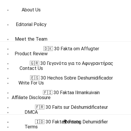
About Us
Editorial Policy
Meet the Team
🇩🇰 30 Fakta om Affugter
Product Review
🇬🇷 30 Γεγονότα για το Αφυγραντήρας
Contact Us
🇪🇸 30 Hechos Sobre Deshumidificador
Write For Us
🇫🇮 30 Faktaa Ilmankuivain
Affiliate Disclosure
🇫🇷 30 Faits sur Déshumidificateur
DMCA
🇮🇩 30 Fakta tentang Dehumidifier
🌍 Facts
Terms