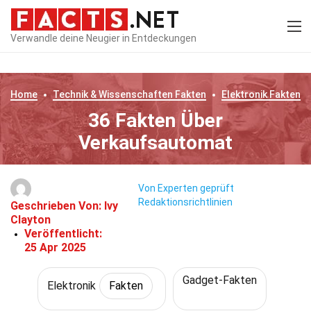
Verwandle deine Neugier in Entdeckungen
Home
Technik & Wissenschaften
Fakten
Elektronik
Fakten
36 Fakten Über
Verkaufsautomat
Von Experten geprüft
Redaktionsrichtlinien
Geschrieben Von:
Ivy
Clayton
Veröffentlicht:
25 Apr 2025
Gadget-Fakten
Elektronik
Fakten