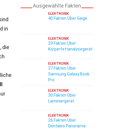
Ausgewählte Fakten
ELEKTRONIK
40 Fakten Über Geige
sind
d in
ELEKTRONIK
29 Fakten Über
, die
Körperfettanalysegerät
ch
ELEKTRONIK
37 Fakten Über
Samsung Galaxy Book
liche
Pro
ll
ELEKTRONIK
nur
30 Fakten Über
Laminiergerät
ELEKTRONIK
26 Fakten Über
Dentales Panorama-