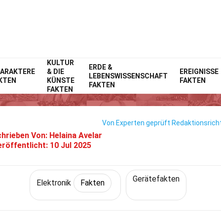
KULTUR
Home
Technik & Wissenschaften
ERDE &
Fakten
Elektronik
Fakten
ARAKTERE
& DIE
EREIGNISSE
LEBENSWISSENSCHAFT
KTEN
KÜNSTE
FAKTEN
37 Fakten Über Elektroventilato
FAKTEN
FAKTEN
Von Experten geprüft
Redaktionsricht
hrieben Von:
Helaina Avelar
röffentlicht:
10 Jul 2025
Gerätefakten
Elektronik
Fakten