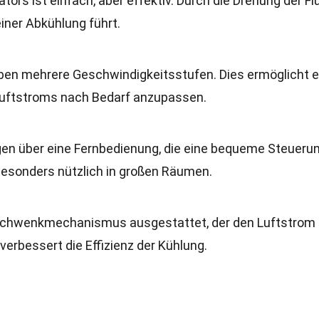
tors ist einfach, aber effektiv. Durch die Drehung der Fl
iner Abkühlung führt.
aben mehrere Geschwindigkeitsstufen. Dies ermöglicht 
 Luftstroms nach Bedarf anzupassen.
gen über eine Fernbedienung, die eine bequeme Steueru
 besonders nützlich in großen Räumen.
m Schwenkmechanismus ausgestattet, der den Luftstrom
verbessert die Effizienz der Kühlung.