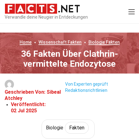
Verwandle deine Neugier in Entdeckungen
Home
Wissenschaft
Fakten
Biologie
Fakten
36 Fakten Über Clathrin-
vermittelte Endozytose
Von Experten geprüft
Redaktionsrichtlinien
Geschrieben Von:
Sibeal
Atchley
Veröffentlicht:
02 Jul 2025
Biologie
Fakten