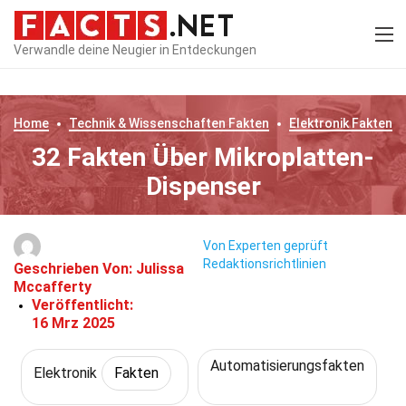
Verwandle deine Neugier in Entdeckungen
Home
Technik & Wissenschaften
Fakten
Elektronik
Fakten
32 Fakten Über Mikroplatten-
Dispenser
Von Experten geprüft
Redaktionsrichtlinien
Geschrieben Von:
Julissa
Mccafferty
Veröffentlicht:
16 Mrz 2025
Automatisierungsfakten
Elektronik
Fakten