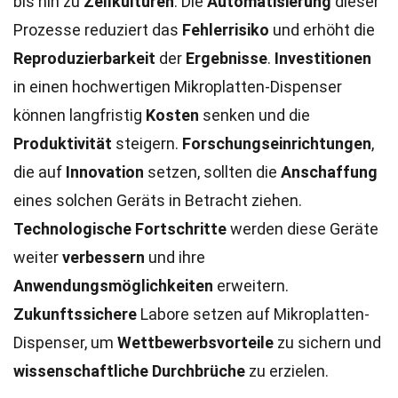
bis hin zu
Zellkulturen
. Die
Automatisierung
dieser
Prozesse reduziert das
Fehlerrisiko
und erhöht die
Reproduzierbarkeit
der
Ergebnisse
.
Investitionen
in einen hochwertigen Mikroplatten-Dispenser
können langfristig
Kosten
senken und die
Produktivität
steigern.
Forschungseinrichtungen
,
die auf
Innovation
setzen, sollten die
Anschaffung
eines solchen Geräts in Betracht ziehen.
Technologische
Fortschritte
werden diese Geräte
weiter
verbessern
und ihre
Anwendungsmöglichkeiten
erweitern.
Zukunftssichere
Labore setzen auf Mikroplatten-
Dispenser, um
Wettbewerbsvorteile
zu sichern und
wissenschaftliche
Durchbrüche
zu erzielen.