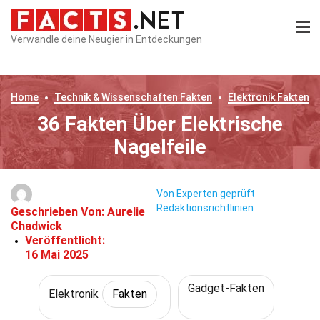
Verwandle deine Neugier in Entdeckungen
Home
Technik & Wissenschaften
Fakten
Elektronik
Fakten
36 Fakten Über Elektrische
Nagelfeile
Von Experten geprüft
Redaktionsrichtlinien
Geschrieben Von:
Aurelie
Chadwick
Veröffentlicht:
16 Mai 2025
Gadget-Fakten
Elektronik
Fakten