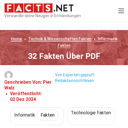
Verwandle deine Neugier in Entdeckungen
Home
Technik & Wissenschaften
Fakten
Informatik
Fakten
32 Fakten Über PDF
Von Experten geprüft
Redaktionsrichtlinien
Geschrieben Von:
Pier
Walz
Veröffentlicht:
02 Dez 2024
Technologie Fakten
Informatik
Fakten