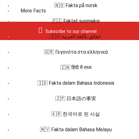
🇳🇴 Fakta på norsk
More Facts
🇫🇮 Faktat suomeksi
Subscribe to our channel
🇸🇦 حقائق باللغة العربية
🇬🇷 Γεγονότα στα ελληνικά
🇮🇳 हिंदी में तथ्य
🇮🇩 Fakta dalam Bahasa Indonesia
🇯🇵 日本語の事実
🇰🇷 한국어로 된 사실
🇲🇾 Fakta dalam Bahasa Melayu