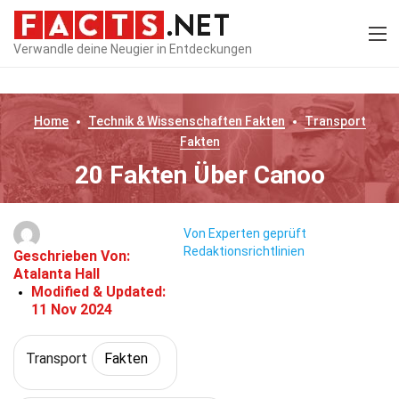
Verwandle deine Neugier in Entdeckungen
Home
Technik & Wissenschaften
Fakten
Transport
Fakten
20 Fakten Über Canoo
Von Experten geprüft
Redaktionsrichtlinien
Geschrieben Von:
Atalanta Hall
Modified & Updated:
11 Nov 2024
Transport
Fakten