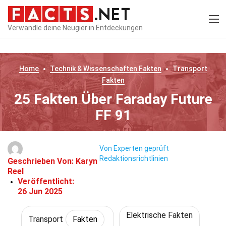
Verwandle deine Neugier in Entdeckungen
Home
Technik & Wissenschaften
Fakten
Transport
Fakten
25 Fakten Über Faraday Future
FF 91
Von Experten geprüft
Redaktionsrichtlinien
Geschrieben Von:
Karyn
Reel
Veröffentlicht:
26 Jun 2025
Elektrische Fakten
Transport
Fakten