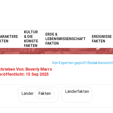
KULTUR
Home
Welt
ERDE &
Fakten
Länder
Fakten
ARAKTERE
& DIE
EREIGNISSE
LEBENSWISSENSCHAFT
KTEN
KÜNSTE
FAKTEN
31 Fakten Über Montenegro
FAKTEN
FAKTEN
Von Experten geprüft
Redaktionsricht
hrieben Von:
Beverly Marrs
eröffentlicht:
15 Sep 2025
Länderfakten
Länder
Fakten