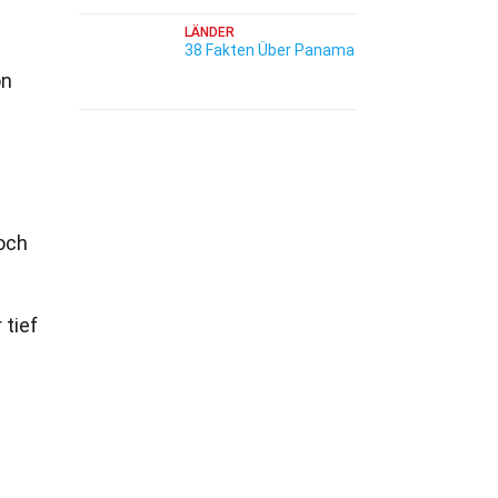
LÄNDER
38 Fakten Über Panama
on
och
 tief