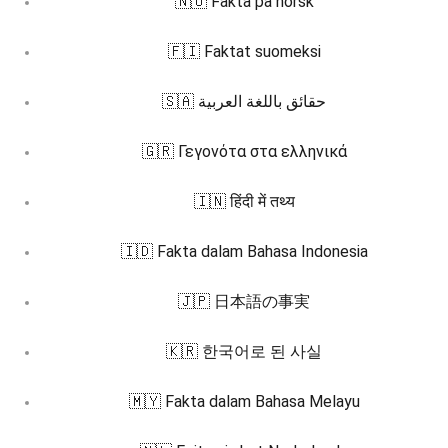
🇳🇴 Fakta på norsk
🇫🇮 Faktat suomeksi
🇸🇦 حقائق باللغة العربية
🇬🇷 Γεγονότα στα ελληνικά
🇮🇳 हिंदी में तथ्य
🇮🇩 Fakta dalam Bahasa Indonesia
🇯🇵 日本語の事実
🇰🇷 한국어로 된 사실
🇲🇾 Fakta dalam Bahasa Melayu