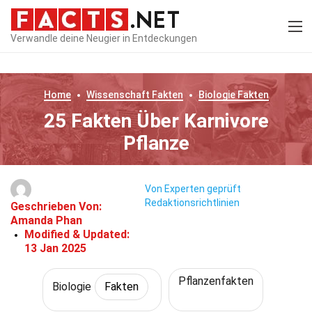
Verwandle deine Neugier in Entdeckungen
Home
Wissenschaft
Fakten
Biologie
Fakten
25 Fakten Über Karnivore
Pflanze
Von Experten geprüft
Redaktionsrichtlinien
Geschrieben Von:
Amanda Phan
Modified & Updated:
13 Jan 2025
Pflanzenfakten
Biologie
Fakten