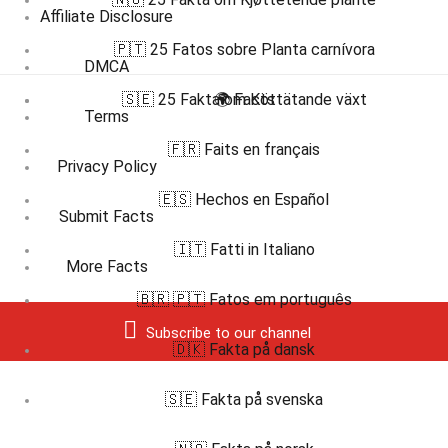
Affiliate Disclosure
🇵🇹 25 Fatos sobre Planta carnívora
DMCA
🇸🇪 25 Fakta om Köttätande växt
🌍 Facts
Terms
🇫🇷 Faits en français
Privacy Policy
🇪🇸 Hechos en Español
Submit Facts
🇮🇹 Fatti in Italiano
More Facts
🇧🇷 🇵🇹 Fatos em português
Subscribe to our channel
🇩🇰 Fakta på dansk
🇸🇪 Fakta på svenska