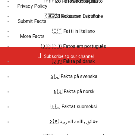
🇵🇹 28 Fatos sobre Olfato
🇫🇷 Faits en français
Privacy Policy
🇸🇪 28 Fakta om Luktsinne
🇪🇸 Hechos en Español
Submit Facts
🇮🇹 Fatti in Italiano
More Facts
🇧🇷 🇵🇹 Fatos em português
Subscribe to our channel
🇩🇰 Fakta på dansk
🇸🇪 Fakta på svenska
🇳🇴 Fakta på norsk
🇫🇮 Faktat suomeksi
🇸🇦 حقائق باللغة العربية