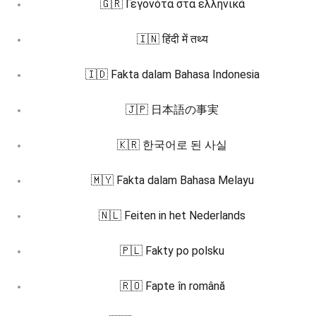
🇬🇷 Γεγονότα στα ελληνικά
🇮🇳 हिंदी में तथ्य
🇮🇩 Fakta dalam Bahasa Indonesia
🇯🇵 日本語の事実
🇰🇷 한국어로 된 사실
🇲🇾 Fakta dalam Bahasa Melayu
🇳🇱 Feiten in het Nederlands
🇵🇱 Fakty po polsku
🇷🇴 Fapte în română