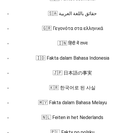
🇸🇦 حقائق باللغة العربية
🇬🇷 Γεγονότα στα ελληνικά
🇮🇳 हिंदी में तथ्य
🇮🇩 Fakta dalam Bahasa Indonesia
🇯🇵 日本語の事実
🇰🇷 한국어로 된 사실
🇲🇾 Fakta dalam Bahasa Melayu
🇳🇱 Feiten in het Nederlands
🇵🇱 Fakty po polsku