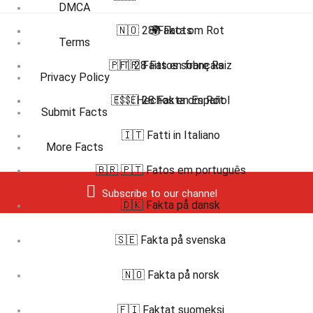
DMCA
🇳🇴 28 Fakta om Rot
🌍 Facts
Terms
🇵🇹 28 Fatos sobre Raiz
🇫🇷 Faits en français
Privacy Policy
🇪🇸 Hechos en Español
🇸🇪 28 Fakta om Rot
Submit Facts
🇮🇹 Fatti in Italiano
More Facts
🇧🇷 🇵🇹 Fatos em português
Subscribe to our channel
🇩🇰 Fakta på dansk
🇸🇪 Fakta på svenska
🇳🇴 Fakta på norsk
🇫🇮 Faktat suomeksi