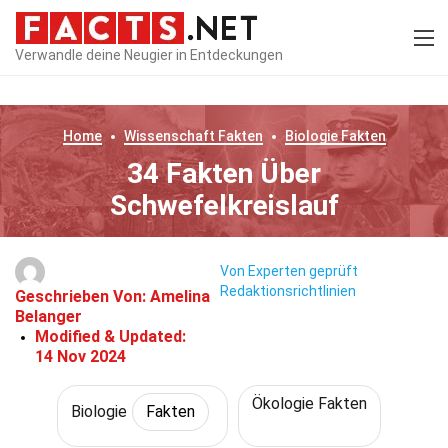
Verwandle deine Neugier in Entdeckungen
Home
Wissenschaft
Fakten
Biologie
Fakten
34 Fakten Über
Schwefelkreislauf
Von Experten geprüft
Redaktionsrichtlinien
Geschrieben Von:
Amelina
Belanger
Modified & Updated:
14 Nov 2024
Ökologie Fakten
Biologie
Fakten