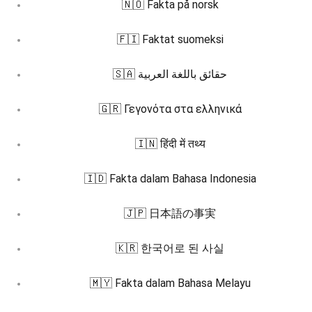
🇳🇴 Fakta på norsk
🇫🇮 Faktat suomeksi
🇸🇦 حقائق باللغة العربية
🇬🇷 Γεγονότα στα ελληνικά
🇮🇳 हिंदी में तथ्य
🇮🇩 Fakta dalam Bahasa Indonesia
🇯🇵 日本語の事実
🇰🇷 한국어로 된 사실
🇲🇾 Fakta dalam Bahasa Melayu