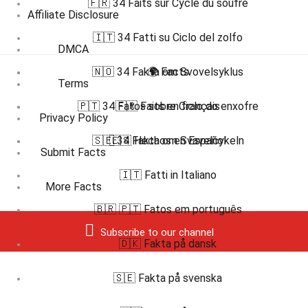
🇫🇷 34 Faits sur Cycle du soufre
Affiliate Disclosure
🇮🇹 34 Fatti su Ciclo del zolfo
DMCA
🇳🇴 34 Fakta om Svovelsyklus
🌍 Facts
Terms
🇵🇹 34 Fatos sobre Ciclo do enxofre
🇫🇷 Faits en français
Privacy Policy
🇸🇪 34 Fakta om Svavelcykeln
🇪🇸 Hechos en Español
Submit Facts
🇮🇹 Fatti in Italiano
More Facts
🇧🇷 🇵🇹 Fatos em português
Subscribe to our channel
🇩🇰 Fakta på dansk
🇸🇪 Fakta på svenska