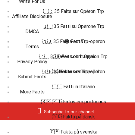
Write For Us
🇫🇷 35 Faits sur Opéron Trp
Affiliate Disclosure
🇮🇹 35 Fatti su Operone Trp
DMCA
🇳🇴 35 Fakta om Trp-operon
🌍 Facts
Terms
🇵🇹 35 Fatos sobre Operon Trp
🇫🇷 Faits en français
Privacy Policy
🇸🇪 35 Fakta om Trp-operon
🇪🇸 Hechos en Español
Submit Facts
🇮🇹 Fatti in Italiano
More Facts
🇧🇷 🇵🇹 Fatos em português
Subscribe to our channel
🇩🇰 Fakta på dansk
🇸🇪 Fakta på svenska