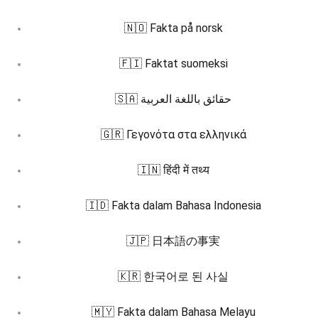
🇳🇴 Fakta på norsk
🇫🇮 Faktat suomeksi
🇸🇦 حقائق باللغة العربية
🇬🇷 Γεγονότα στα ελληνικά
🇮🇳 हिंदी में तथ्य
🇮🇩 Fakta dalam Bahasa Indonesia
🇯🇵 日本語の事実
🇰🇷 한국어로 된 사실
🇲🇾 Fakta dalam Bahasa Melayu