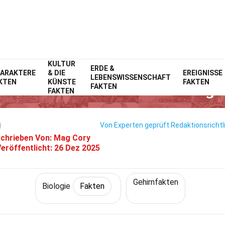
KULTUR
Home
Wissenschaft
ERDE &
Fakten
Biologie
Fakten
ARAKTERE
& DIE
EREIGNISSE
LEBENSWISSENSCHAFT
KTEN
KÜNSTE
FAKTEN
0 Fakten Über Medulla Oblonga
FAKTEN
FAKTEN
Von Experten geprüft
Redaktionsrichtl
chrieben Von:
Mag Cory
eröffentlicht:
26 Dez 2025
Gehirnfakten
Biologie
Fakten